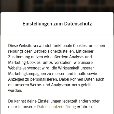
Einstellungen zum Datenschutz
Diese Website verwendet funktionale Cookies, um einen
reibungslosen Betrieb sicherzustellen. Mit deiner
Energie aus erneuerbaren Quellen
Zustimmung nutzen wir außerdem Analyse- und
Marketing-Cookies, um zu verstehen, wie unsere
Wir nutzen grünen Strom sowohl aus
Website verwendet wird, die Wirksamkeit unserer
unseren Solaranlagen auf dem Boutique
Marketingkampagnen zu messen und Inhalte sowie
Hotel als auch vom lokalen Stromversorger,
Anzeigen zu personalisieren. Dabei können Daten auch
der Monheimer Elektrizitäts- und
mit unseren Werbe- und Analysepartnern geteilt
Gasversorgung GmbH (MEGA). Außerdem
werden.
heizen wir mit modernen Wärmepumpen
und bieten unseren Gästen eine E-
Du kannst deine Einstellungen jederzeit ändern oder
mehr in unserer
Ladesäule an.
Datenschutzerklärung
erfahren.