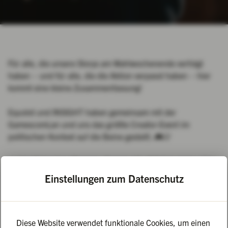
Für alle, die unsere Storys am Wahlwochenende verfolgt
haben – und für alle, die die Aktion verpasst haben – hier
kommt eine kleine Zusammenfassung!
Equolot und INSIGHT haben gemeinsam mit der
GamescomLan und uns das größte Creator-Event im
politischen Kontext auf die Beine gestellt. 🎮💡
🔥 Unzählige Live-Streams, Community-Aktivierungen, eine
Creator Lounge, Storys, TikToks und Turniere haben gezeigt,
Einstellungen zum Datenschutz
was möglich ist, wenn man gemeinsam für die Demokratie
einsteht.
All das wäre nicht ohne alle großartigen Partner möglich
Diese Website verwendet funktionale Cookies, um einen