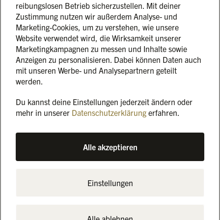
reibungslosen Betrieb sicherzustellen. Mit deiner
gewesen – ein starkes Netzwerk, das sich in kürzester Zeit
Zustimmung nutzen wir außerdem Analyse- und
gefunden und hinter einer gemeinsamen Mission vereint
Marketing-Cookies, um zu verstehen, wie unsere
hat.
Website verwendet wird, die Wirksamkeit unserer
Marketingkampagnen zu messen und Inhalte sowie
Die Wahlergebnisse sind nicht schönzureden. Die
Anzeigen zu personalisieren. Dabei können Daten auch
zweitstärkste Kraft im Bundestag ist in Teilen rechtsextrem.
mit unseren Werbe- und Analysepartnern geteilt
Aber: Nach der Wahl ist vor der Wahl – lasst uns diesen
werden.
Spirit des Events weitertragen und weiter laut sein und
aufklären! Denn: Man kann nicht, nichts mehr sagen. Und
Du kannst deine Einstellungen jederzeit ändern oder
nicht, nichts mehr tun.
mehr in unserer
Datenschutzerklärung
erfahren.
Denn woran wir uns definitiv alle erfreuen: Die höchste
Alle akzeptieren
Wahlbeteiligung seit 1990! 💪
Eine weitere für uns atemberaubende Zahl:
Einstellungen
📊 25.000.000 Minuten Live-Content wurden über das
Wochenende hinweg mit der „Für Uns“-Kampagne geschaut
(Quelle
@Jens
Taubert,
@insagency
)
Alle ablehnen