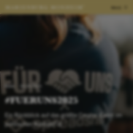
Menü
News
03.03.2025
#FUERUNS2025
Ein Rückblick auf das größte Creator-Event im
politischen Kontext!🚀