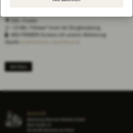
Und hier die kurzen Facts:
📍 2 Locations
🎥 200+ Creator
🤳 >10 Mio. Follower*innen der Burgbesatzung
🖥️ >860 FRAMEN Screens mit unserer Aktivierung
(Quelle
@sebniemann
,
@eqolotcom
)
Alle News
Anschrift
Marienburg Monheim Betriebs-GmbH
Bleer Straße 33
DE-40789 Monheim am Rhein