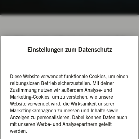
Das Wetter zeigt sich seit Wochen von seiner besten Seite –
und wir können es kaum erwarten: Am 03. Mai 2025 geht
Einstellungen zum Datenschutz
unser Grillfestival in die 7. Runde! 🎉 Einmal im Jahr
verwandelt sich die Marienburg in eine Bühne für feinste
BBQ-Kunst, anspruchsvolle Genussmomente und grandiose
Unterhaltung.
Diese Website verwendet funktionale Cookies, um einen
reibungslosen Betrieb sicherzustellen. Mit deiner
Zustimmung nutzen wir außerdem Analyse- und
🔥 Was euch erwartet: ✔️ Erstklassige Grillmeister &
Marketing-Cookies, um zu verstehen, wie unsere
Aussteller 🔥 ✔️ Geniale Live-Musik 🎶 ✔️ Kulinarische
Website verwendet wird, die Wirksamkeit unserer
Highlights für echte Genießer 🥩🍷 ✔️ Ein unvergesslicher
Marketingkampagnen zu messen und Inhalte sowie
Tag voller BBQ & Feiern!
Anzeigen zu personalisieren. Dabei können Daten auch
mit unseren Werbe- und Analysepartnern geteilt
Unsere 24-Stunden-Tickets mit Übernachtung vor Ort sind
werden.
bereits ausgebucht – aber ihr könnt euch noch Tages- oder