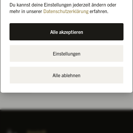
Partytickets sichern! 🎟️ Zudem gibt’s noch
Du kannst deine Einstellungen jederzeit ändern oder
Übernachtungsmöglichkeiten in unseren Partnerhotels.
mehr in unserer
Datenschutzerklärung
erfahren.
📅 Countdown: Noch 47 Tage! ⏳
Alle akzeptieren
🎟️ Tickets sichern:
marienburg-shop.de
ℹ️ Mehr Infos:
Grillfestival 2025
Einstellungen
Wir freuen uns!
Wen von euch sehen wir? 🔥😎
Alle ablehnen
Alle News
Anschrift