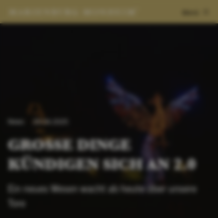
Menü
News
29.04.2025
GROSSE DINGE K
ÜNDIGEN SICH AN 2.0
Ein neues Wesen wacht ab heute über unsere
Tore