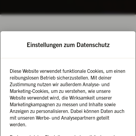
Ostern liegt hinter uns. Die bunten Eier sind verschwunden
Einstellungen zum Datenschutz
und was daraus geschlüpft ist… ein kleines Wunder voller
Magie.
Ein neues Wesen wacht ab heute über unsere Tore: ein
Phönix – schimmernd und stolz.
Diese Website verwendet funktionale Cookies, um einen
Ein Fabelwesen, geboren aus Flammen und Fantasie. Was
reibungslosen Betrieb sicherzustellen. Mit deiner
hätte passender sein können?!
Zustimmung nutzen wir außerdem Analyse- und
Er bringt das Versprechen auf neue Abenteuer, besondere
Marketing-Cookies, um zu verstehen, wie unsere
Nächte und lodernder Flammen.
Website verwendet wird, die Wirksamkeit unserer
Die Glut ist schon entfacht. Seid ihr bereit euch verzaubern
Marketingkampagnen zu messen und Inhalte sowie
zu lassen?
Anzeigen zu personalisieren. Dabei können Daten auch
mit unseren Werbe- und Analysepartnern geteilt
werden.
Die Tage werden wärmer, die Luft duftet nach Abenteuer –
und am Samstag ist es endlich soweit: Grillfestival 2025 –