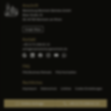
Anschrift
Marienburg Monheim Betriebs-GmbH
Bleer Straße 33
DE-40789 Monheim am Rhein
Google Maps
Kontakt
+49 2173 208 63 10
anfragen@marienburgmonheim.de
Google Maps
LinkedIn
Facebook
Instagram
YouTube
WhatsApp
FAQ
FAQ Business Retreats
FAQ Hochzeiten
Rechtliches
Impressum
Datenschutz
Linktree
Cookie-Einstellungen
Online-Anfrage
+49 2173 208 63 10