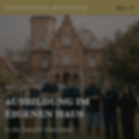
Menü
News
09.11.2025
AUSBILDUNG IM
EIGENEN HAUS
In die Zukunft investieren