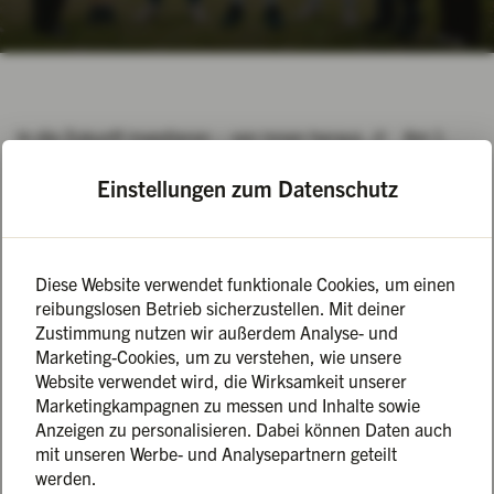
In die Zukunft investieren – von innen heraus. 🎉 Am 1.
August durften wir noch einmal vier neue Auszubildende bei
Einstellungen zum Datenschutz
uns auf der Marienburg Monheim begrüßen – gemeinsam
mit unseren drei „alten Hasen“ bilden sie jetzt ein starkes
Azubi-Team mit insgesamt sieben motivierten
Nachwuchskräften. Ob in der Küche, im Hotelfach oder als
Diese Website verwendet funktionale Cookies, um einen
Veranstaltungskaufleute – mit Tatendrang und
reibungslosen Betrieb sicherzustellen. Mit deiner
Ideenreichtum sorgen unsere Azubis in jedem Bereich für
Zustimmung nutzen wir außerdem Analyse- und
frischen Wind und darauf sind wir richtig stolz! 💪.
Marketing-Cookies, um zu verstehen, wie unsere
Website verwendet wird, die Wirksamkeit unserer
Warum uns das so wichtig ist? Weil wir wissen, wie schwer
Marketingkampagnen zu messen und Inhalte sowie
es ist, von außen Menschen zu finden, die wirklich zu
Anzeigen zu personalisieren. Dabei können Daten auch
mit unseren Werbe- und Analysepartnern geteilt
unserem besonderen Konzept passen – mit echter
werden.
Begeisterung, Teamgeist und dem Gespür für unsere