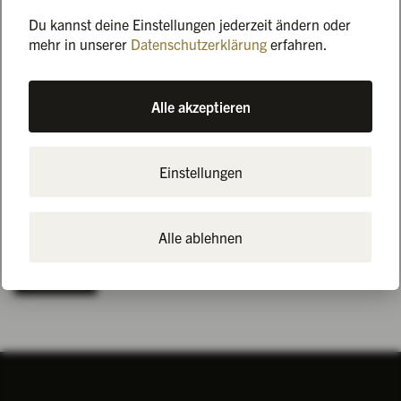
exklusive, aber herzliche Art, Veranstaltungen und
Du kannst deine Einstellungen jederzeit ändern oder
Begegnungen zu gestalten. 🏰✨
mehr in unserer
Datenschutzerklärung
erfahren.
Deshalb setzen wir bewusst auf Ausbildung im eigenen
Haus: Wir möchten jungen Menschen nicht nur fachliches
Alle akzeptieren
Wissen mitgeben, sondern sie Schritt für Schritt in unser
Team und in unsere Werte hineinwachsen lassen. Wer bei
uns startet, soll sich wohlfühlen, sich entwickeln dürfen –
Einstellungen
und im besten Fall langfristig Teil der Marienburg-Gang
bleiben. 💛
Alle ablehnen
Alle News