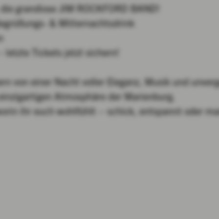
e: die grandiose JIM ROCKFORD BAND!
. Begrüßungs- & Mitternachtsdrink
n
letzte Tickets jetzt sichern!
rn von einer Nacht voller Eleganz, Musik und unverg
 einzigartigen Atmosphäre der Marienburg.
orin ihr euch wohlfühlt – schick, entspannt oder mas