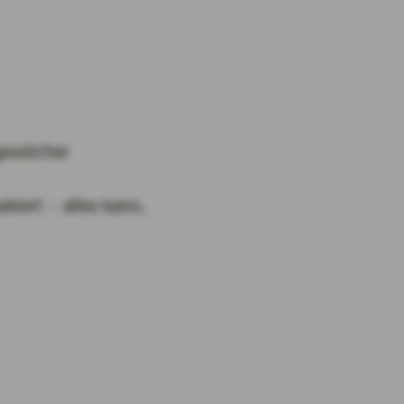
esslicher
kiert – alles kann,