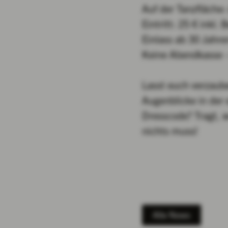
Auf der Tanzfläch
Eintritt: 25 € inkl
Einlass ab 30 Jahre
Keine Abendkasse – 
Lasst euch verzaube
Augenblicke in der
Dresscode? Tragt, w
nichts muss!
Alle News