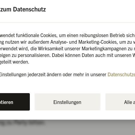
t: Wir freuen uns sehr, euch zur 3. Auflage unseres 
n zum Datenschutz
grüßen zu dürfen!
cht großartig zu werden – deshalb haben wir uns spo
s ab 19:00 Uhr die Grills anzuwerfen.
wendet funktionale Cookies, um einen reibungslosen Betrieb siche
g nutzen wir außerdem Analyse- und Marketing-Cookies, um zu v
erwendet wird, die Wirksamkeit unserer Marketingkampagnen zu
nzfläche heiß hergeht, möchten wir den Abend mit u
zeigen zu personalisieren. Dabei können Daten auch mit unseren 
ahl gebührend einleiten:
eteilt werden.
 feinem Gewürzöl – optional mit Gambas für den Ext
Einstellungen jederzeit ändern oder mehr in unserer
Datenschutz
mte Wurstspezialitäten – im Brötchen oder als Cur
oy Burger – mit BBQ-Mayo, Guacamole, Speck, gegr
auch vegan als Linsenburger erhältlich!
ptieren
Einstellungen
Alle
0 Uhr vor der Burg mit kühlen Drinks & heißen Grills
g zu Party bitten.