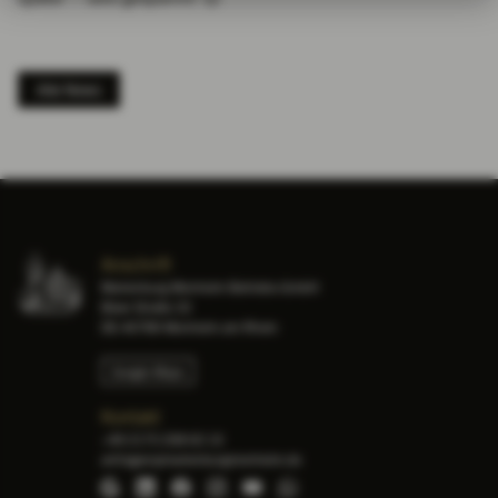
Alle News
Anschrift
Marienburg Monheim Betriebs-GmbH
Bleer Straße 33
DE-40789 Monheim am Rhein
Google Maps
Kontakt
+49 2173 208 63 10
anfragen@marienburgmonheim.de
Google Maps
LinkedIn
Facebook
Instagram
YouTube
WhatsApp